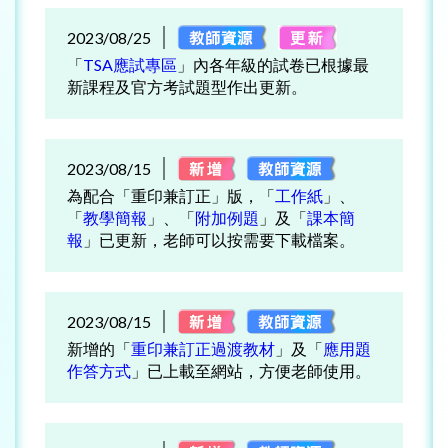
2023/08/25
「
TSA應試專區
」內各年級的試卷已根據最
新課程及官方考試題型作出更新。
2023/08/15
為配合「重印兼訂正」版，「
工作紙
」、
「
教學簡報
」、「
附加例題
」及「
課本簡
報
」已更新，老師可以按需要下載檔案。
2023/08/15
新增的「
重印兼訂正過渡教材
」及「
應用題
作答方式
」已上載至網站，方便老師使用。