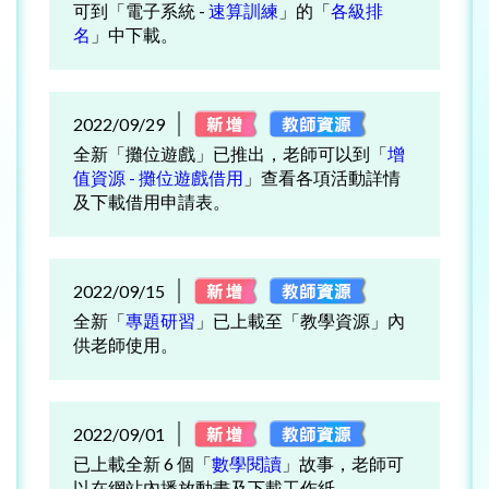
可到「電子系統 -
速算訓練
」的「
各級排
名
」中下載。
2022/09/29
全新「攤位遊戲」已推出，老師可以到「
增
值資源 - 攤位遊戲借用
」查看各項活動詳情
及下載借用申請表。
2022/09/15
全新「
專題研習
」已上載至「教學資源」內
供老師使用。
2022/09/01
已上載全新 6 個「
數學閱讀
」故事，老師可
以在網站內播放動畫及下載工作紙。