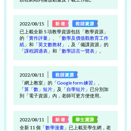
2022/08/15
已上載全新 5 項教學資源包括「教學資源」
的「
實作評量
」、「
數學及價值觀教育工作
紙
」和「
英文數教材
」，及「備課資源」的
「
課程調適表
」和「
數學語言一覽表
」。
2022/08/11
「網上教室」的「
Google form 練習
」、
「
算「數」短片
」及「
自學短片
」已分別加
到「電子資源」內，老師可更方便使用。
2022/08/11
全新 11 個「
數學漫畫
」已上載至學生網，老