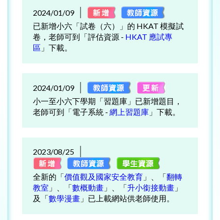
2024/01/09
已新增小六「試卷（六）」的 HKAT 模擬試
卷，老師可到「評估資源 -
HKAT 應試專
區
」下載。
2024/01/09
小一至小六下學期「習題庫」已新增題目，
老師可到「電子系統 -
網上習題庫
」下載。
2023/08/25
全新的「
價值觀及國家安全教育
」、「
翻轉
教室
」、「
數概動畫
」、「
升小銜接動畫
」
及「
數學漫畫
」已上載網站供老師使用。